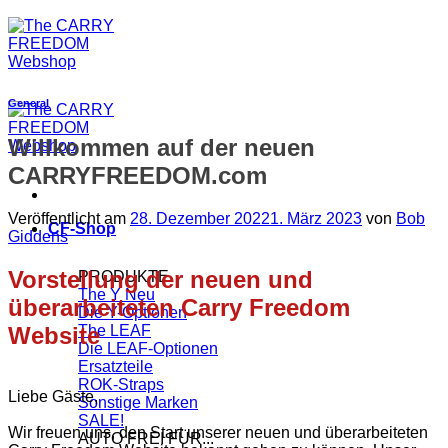
General
Willkommen auf der neuen
CARRYFREEDOM.com
Veröffentlicht am
28. Dezember 2022
1. März 2023
von
Bob
CF-Shop
Giddens
Vorstellung der neuen und
PRODUKTE
The Y
überarbeiteten Carry Freedom
Die Y-Optionen
Website
The LEAF
Die LEAF-Optionen
Ersatzteile
ROK-Straps
Liebe Gäste,
Sonstige Marken
SALE!
Wir freuen uns, den Start unserer neuen und überarbeiteten
AUTO FREI FÜR...