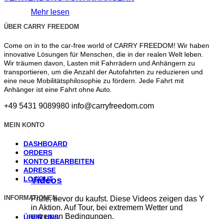
Mehr lesen
ÜBER CARRY FREEDOM
Come on in to the car-free world of CARRY FREEDOM! Wir haben
innovative Lösungen für Menschen, die in der realen Welt leben.
Wir träumen davon, Lasten mit Fahrrädern und Anhängern zu
transportieren, um die Anzahl der Autofahrten zu reduzieren und
eine neue Mobilitätsphilosophie zu fördern. Jede Fahrt mit
Anhänger ist eine Fahrt ohne Auto.
+49 5431 9089980
info@carryfreedom.com
MEIN KONTO
DASHBOARD
ORDERS
KONTO BEARBEITEN
ADRESSE
Videos
LOGOUT
INFORMATIONEN
Prüfe, bevor du kaufst. Diese Videos zeigen das Y
in Aktion. Auf Tour, bei extremem Wetter und
extremen Bedingungen.
ÜBER UNS