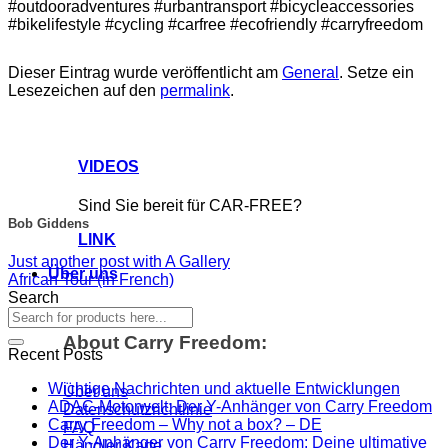
#outdooradventures #urbantransport #bicycleaccessories
#bikelifestyle #cycling #carfree #ecofriendly #carryfreedom
Dieser Eintrag wurde veröffentlicht am
General
. Setze ein
Lesezeichen auf den
permalink
.
VIDEOS
Sind Sie bereit für CAR-FREE?
Bob Giddens
LINK
Just another post with A Gallery
Über uns
African Tour (in French)
Search
About Carry Freedom:
Recent Posts
Wichtige Nachrichten und aktuelle Entwicklungen
Über uns
ADAC-Motorwelt: Der Y-Anhänger von Carry Freedom
Datenschutzrichtlinie
Carry Freedom – Why not a box? – DE
FAQ
Der Y-Anhänger von Carry Freedom: Deine ultimative
Händler Karte