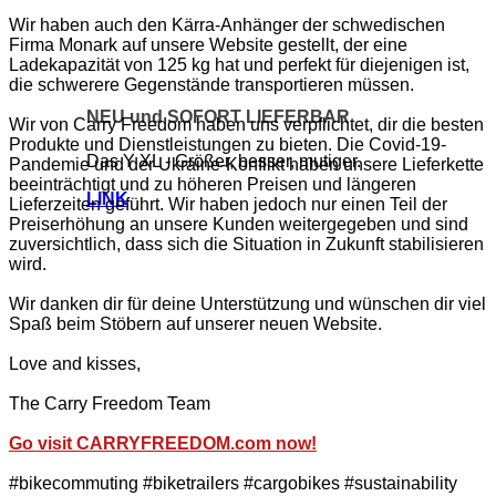
Wir haben auch den Kärra-Anhänger der schwedischen
Firma Monark auf unsere Website gestellt, der eine
Ladekapazität von 125 kg hat und perfekt für diejenigen ist,
die schwerere Gegenstände transportieren müssen.
NEU und SOFORT LIEFERBAR
Wir von Carry Freedom haben uns verpflichtet, dir die besten
Produkte und Dienstleistungen zu bieten. Die Covid-19-
Das Y XL - Größer, besser, mutiger.
Pandemie und der Ukraine-Konflikt haben unsere Lieferkette
beeinträchtigt und zu höheren Preisen und längeren
LINK
Lieferzeiten geführt. Wir haben jedoch nur einen Teil der
Preiserhöhung an unsere Kunden weitergegeben und sind
zuversichtlich, dass sich die Situation in Zukunft stabilisieren
wird.
Wir danken dir für deine Unterstützung und wünschen dir viel
Spaß beim Stöbern auf unserer neuen Website.
Love and kisses,
The Carry Freedom Team
Go visit CARRYFREEDOM.com now!
#bikecommuting #biketrailers #cargobikes #sustainability