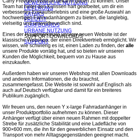
Carry Freedom Website bekannt geben zu können. Unser
GEWERBLICHE NUTZUNG
Team hat hinter den Kulissen hart gearbeitet, um dir ein
LIEFERUNG
verbessertes Einkaufserlebnis und eine große Auswahl an
KAYAKS
hochwertigen Fahrradanhängern zu bieten, die langlebig,
FREIZEIT
vielseitig und umweltfreundlich sind.
SURFBOARDS
URBANE NUTZUNG
Eines der Hauptmerkmale unserer neuen Website ist der
SUPPORT/DOWNLOADS
klassische Webshop, der einen Direktvertrieb ermöglicht. Wir
SUPPORT
wissen, wie schwierig es ist, einen Laden zu finden, der
alle
unsere Produkte vorrätig hat, und so bieten wir unseren
Kunden die Möglichkeit, bequem von zu Hause aus
einzukaufen.
Außerdem haben wir unseren Webshop mit allen Downloads
und anderen Informationen, die du brauchst,
zusammengefasst. Die Website ist sowohl auf Englisch als
auch auf Deutsch verfügbar und damit für ein breiteres
Publikum zugänglich.
Wir freuen uns, den neuen Y x-large Fahrradanhänger in
unser Produktportfolio aufnehmen zu können. Dieser
Anhänger verfügt über einen neuen Rahmen mit doppelter
Strebe für zusätzliche Stabilität und eine Ladefläche von
900×600 mm, die ihn für den gewerblichen Einsatz und den
Transport von mehr Alltagsgegenständen geeignet macht.