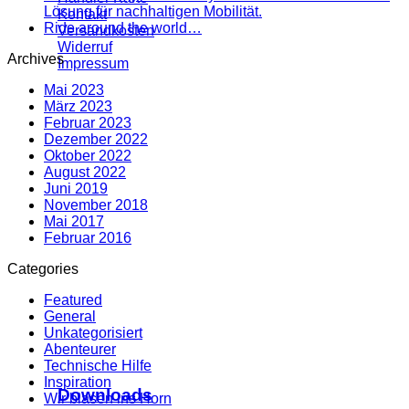
Lösung für nachhaltigen Mobilität.
Kontakt
Ride around the world…
Versandkosten
Widerruf
Archives
Impressum
Mai 2023
März 2023
Februar 2023
Dezember 2022
Oktober 2022
August 2022
Juni 2019
November 2018
Mai 2017
Februar 2016
Categories
Featured
General
Unkategorisiert
Abenteurer
Technische Hilfe
Inspiration
Downloads
Wir blasen ins Horn