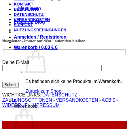
KONTAKT
Mehr lesen
BEZAHLUNG
DATENSCHUTZ
VERSANDKOSTEN
Freedom Blog
SUPPORT
NUTZUNGSBEDINGUNGEN
Anmelden / Registrieren
Newsletter - Immer auf dem Laufenden bleiben!
Warenkorb /
0,00
€
0
Deine E-Mail
Es befinden sich keine Produkte im Warenkorb.
Zurück zum Shop
WICHTIGE LINKS:
DATENSCHUTZ
-
ZAHLUNGSOPTIONEN
-
VERSANDKOSTEN
-
AGB'S
-
0
WIDERRUF
-
IMPRESSUM
Warenkorb