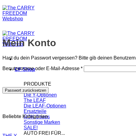
Mein Konto
Hast du dein Passwort vergessen? Bitte gib deinen Benutzerna
Erforderlich
Benutzername oder E-Mail-Adresse
*
CF-Shop
PRODUKTE
The Y
Passwort zurücksetzen
Die Y-Optionen
The LEAF
Die LEAF-Optionen
Ersatzteile
Beliebte Kategorien
ROK-Straps
Sonstige Marken
SALE!
AUTO FREI FÜR...
THE Y