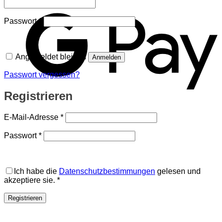
G
Erforderlich
Passwort
*
Angemeldet bleiben
Anmelden
Passwort vergessen?
Registrieren
Erforderlich
E-Mail-Adresse
*
Erforderlich
Passwort
*
Ich habe die
Datenschutzbestimmungen
gelesen und
akzeptiere sie.
*
Registrieren