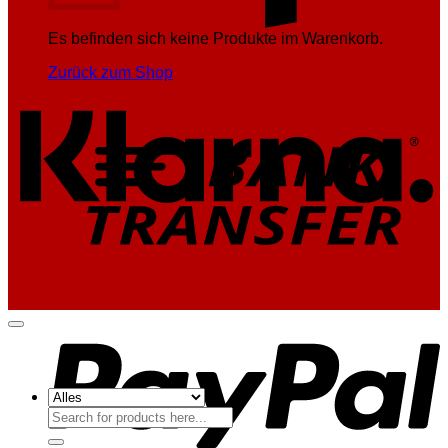
Es befinden sich keine Produkte im Warenkorb.
K
Zurück zum Shop
T
P
Suchen
nach: