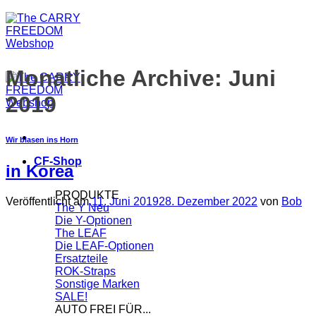
Monatliche Archive:
Juni
2019
Wir blasen ins Horn
CF-Shop
in Korea
PRODUKTE
Veröffentlicht am
11. Juni 2019
28. Dezember 2022
von
Bob
The Y
Die Y-Optionen
The LEAF
Die LEAF-Optionen
Ersatzteile
ROK-Straps
Sonstige Marken
SALE!
AUTO FREI FÜR...