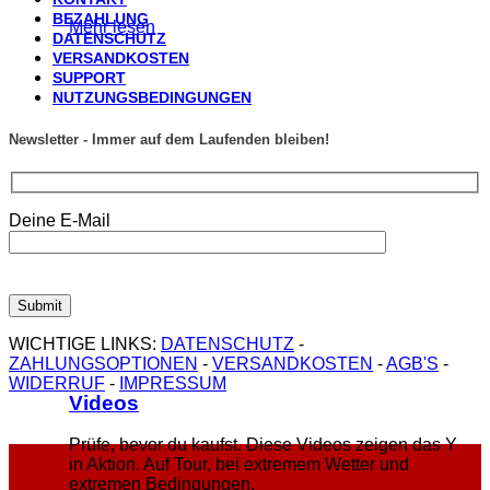
BEZAHLUNG
Mehr lesen
DATENSCHUTZ
VERSANDKOSTEN
SUPPORT
NUTZUNGSBEDINGUNGEN
Newsletter - Immer auf dem Laufenden bleiben!
Deine E-Mail
WICHTIGE LINKS:
DATENSCHUTZ
-
ZAHLUNGSOPTIONEN
-
VERSANDKOSTEN
-
AGB'S
-
WIDERRUF
-
IMPRESSUM
Videos
Prüfe, bevor du kaufst. Diese Videos zeigen das Y
in Aktion. Auf Tour, bei extremem Wetter und
extremen Bedingungen.