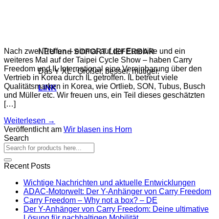
Nach zwei Treffen – einmal auf der Eurobike und ein
NEU und SOFORT LIEFERBAR
weiteres Mal auf der Taipei Cycle Show – haben Carry
Freedom und IL International eine Vereinbarung über den
Das Y XL - Größer, besser, mutiger.
Vertrieb in Korea durch IL getroffen. IL betreut viele
Qualitätsmarken in Korea, wie Ortlieb, SON, Tubus, Busch
LINK
und Müller etc. Wir freuen uns, ein Teil dieses geschätzten
[…]
Weiterlesen
→
Veröffentlicht am
Wir blasen ins Horn
Search
Recent Posts
Wichtige Nachrichten und aktuelle Entwicklungen
ADAC-Motorwelt: Der Y-Anhänger von Carry Freedom
Carry Freedom – Why not a box? – DE
Der Y-Anhänger von Carry Freedom: Deine ultimative
Lösung für nachhaltigen Mobilität.