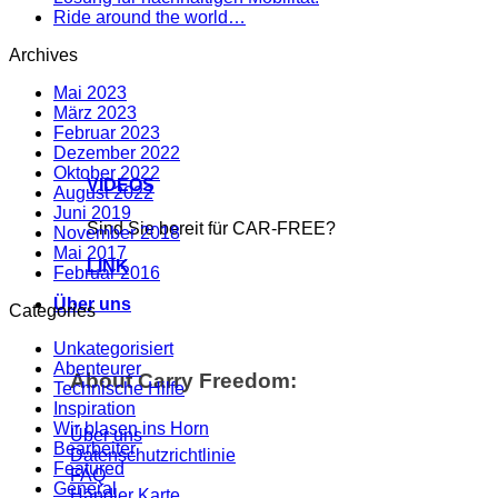
Ride around the world…
Archives
Mai 2023
März 2023
Februar 2023
Dezember 2022
Oktober 2022
VIDEOS
August 2022
Juni 2019
Sind Sie bereit für CAR-FREE?
November 2018
Mai 2017
LINK
Februar 2016
Über uns
Categories
Unkategorisiert
Abenteurer
About Carry Freedom:
Technische Hilfe
Inspiration
Wir blasen ins Horn
Über uns
Bearbeiter
Datenschutzrichtlinie
Featured
FAQ
General
Händler Karte