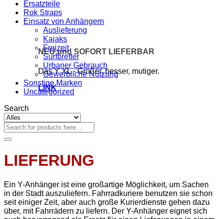
Ersatzteile
Rok Straps
Einsatz von Anhängern
Auslieferung
Kajaks
Freizeit
NEU und SOFORT LIEFERBAR
Surfbretter
Urbaner Gebrauch
Das Y XL - Größer, besser, mutiger.
Gewerbliche Nutzung
Sonstige Marken
LINK
Uncategorized
Search
Suchen
nach:
LIEFERUNG
Ein Y-Anhänger ist eine großartige Möglichkeit, um Sachen
in der Stadt auszuliefern. Fahrradkuriere benutzen sie schon
seit einiger Zeit, aber auch große Kurierdienste gehen dazu
über, mit Fahrrädern zu liefern. Der Y-Anhänger eignet sich