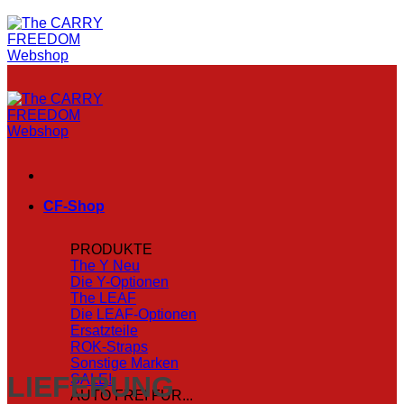
CF-Shop
PRODUKTE
The Y
Die Y-Optionen
The LEAF
Die LEAF-Optionen
Ersatzteile
ROK-Straps
Sonstige Marken
LIEFERUNG
SALE!
AUTO FREI FÜR...