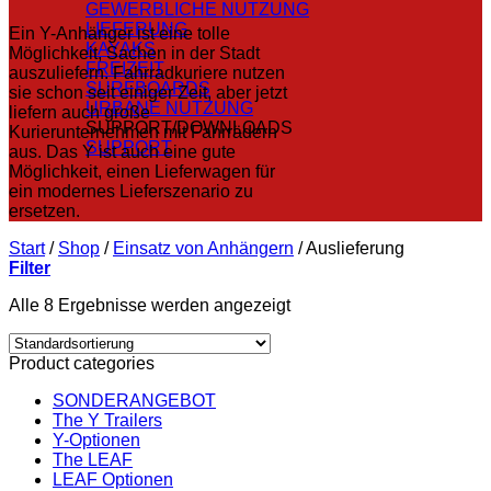
GEWERBLICHE NUTZUNG
LIEFERUNG
Ein Y-Anhänger ist eine tolle
KAYAKS
Möglichkeit, Sachen in der Stadt
FREIZEIT
auszuliefern. Fahrradkuriere nutzen
SURFBOARDS
sie schon seit einiger Zeit, aber jetzt
URBANE NUTZUNG
liefern auch große
SUPPORT/DOWNLOADS
Kurierunternehmen mit Fahrrädern
SUPPORT
aus. Das Y ist auch eine gute
Möglichkeit, einen Lieferwagen für
ein modernes Lieferszenario zu
ersetzen.
Start
/
Shop
/
Einsatz von Anhängern
/
Auslieferung
Filter
Alle 8 Ergebnisse werden angezeigt
Product categories
SONDERANGEBOT
The Y Trailers
Y-Optionen
The LEAF
LEAF Optionen