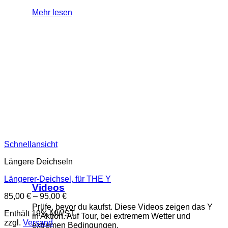
Mehr lesen
Schnellansicht
Längere Deichseln
Längerer-Deichsel, für THE Y
Videos
Preisspanne:
85,00
€
–
95,00
€
85,00 €
Prüfe, bevor du kaufst. Diese Videos zeigen das Y
Enthält 19% MWST.
bis
in Aktion. Auf Tour, bei extremem Wetter und
zzgl.
Versand
95,00 €
extremen Bedingungen.