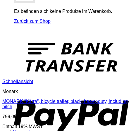
Es befinden sich keine Produkte im Warenkorb.
Zurück zum Shop
T
Schnellansicht
P
Monark
MONARK “Kärra”, bicycle trailer, black, heavy-duty, including
hitch
799,00
€
Enthält 19% MWST.