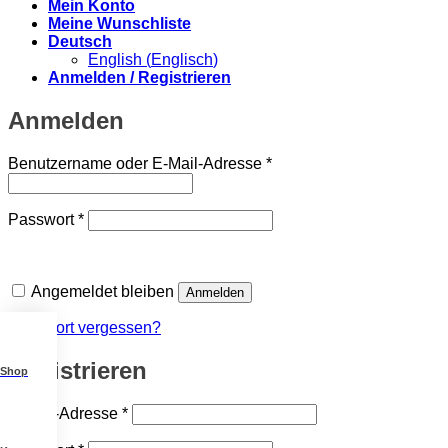
Mein Konto
Meine Wunschliste
Deutsch
English
(
Englisch
)
Anmelden / Registrieren
Anmelden
Erforderlich
Benutzername oder E-Mail-Adresse
*
Erforderlich
Passwort
*
Angemeldet bleiben
Anmelden
Passwort vergessen?
Registrieren
Shop
Erforderlich
E-Mail-Adresse
*