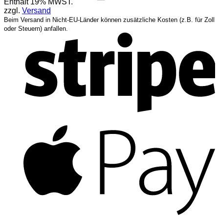
Enthält 19% MWST.
zzgl.
Versand
Beim Versand in Nicht-EU-Länder können zusätzliche Kosten (z.B. für Zoll
S
oder Steuern) anfallen.
A