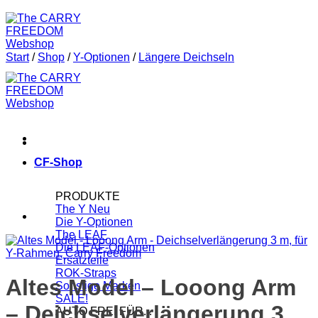
Start
/
Shop
/
Y-Optionen
/
Längere Deichseln
CF-Shop
PRODUKTE
The Y
Die Y-Optionen
The LEAF
Die LEAF-Optionen
Ersatzteile
ROK-Straps
Altes Model – Looong Arm
Sonstige Marken
SALE!
– Deichselverlängerung 3
AUTO FREI FÜR...