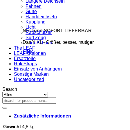
Längere Deichseln
Fahnen
Gurte
Handdeichseln
Kupplung
Licht
NEU und SOFORT LIEFERBAR
Radschützer
Surf Zeug
Das Y XL - Größer, besser, mutiger.
Thru-Achsen
The LEAF
LINK
LEAF Optionen
Ersatzteile
Rok Straps
Einsatz von Anhängern
Sonstige Marken
Uncategorized
Search
Suchen
nach:
Zusätzliche Informationen
Gewicht
4,8 kg