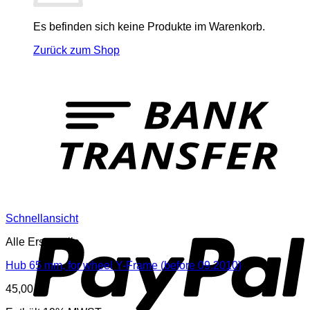
Es befinden sich keine Produkte im Warenkorb.
Zurück zum Shop
T
P
Schnellansicht
Alle Ersatzteile
Hub 65 mm, for wheel Y-Frame (before 09.2010)
45,00
€