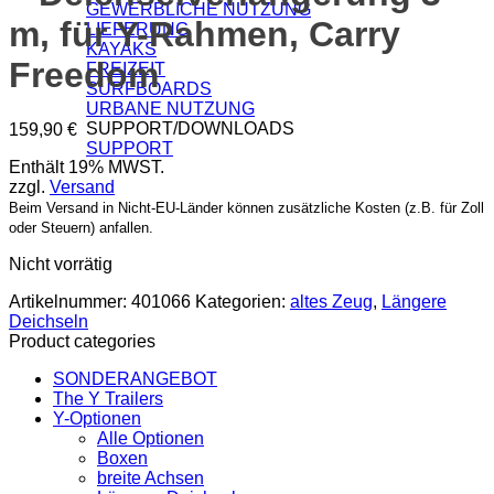
GEWERBLICHE NUTZUNG
m, für Y-Rahmen, Carry
LIEFERUNG
KAYAKS
Freedom
FREIZEIT
SURFBOARDS
URBANE NUTZUNG
SUPPORT/DOWNLOADS
159,90
€
SUPPORT
Enthält 19% MWST.
zzgl.
Versand
Beim Versand in Nicht-EU-Länder können zusätzliche Kosten (z.B. für Zoll
oder Steuern) anfallen.
Nicht vorrätig
Artikelnummer:
401066
Kategorien:
altes Zeug
,
Längere
Deichseln
Product categories
SONDERANGEBOT
The Y Trailers
Y-Optionen
Alle Optionen
Boxen
breite Achsen