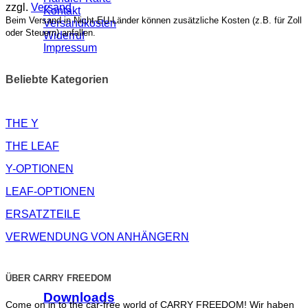
zzgl.
Versand
Kontakt
Beim Versand in Nicht-EU-Länder können zusätzliche Kosten (z.B. für Zoll
Versandkosten
oder Steuern) anfallen.
Widerruf
Impressum
Beliebte Kategorien
THE Y
THE LEAF
Y-OPTIONEN
LEAF-OPTIONEN
ERSATZTEILE
VERWENDUNG VON ANHÄNGERN
ÜBER CARRY FREEDOM
Downloads
Come on in to the car-free world of CARRY FREEDOM! Wir haben