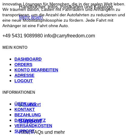
innovative Lösungen für Menschen, die in der realen Welt leben.
Handbücher, Infos, Postkarten und Kataloge
Wir träumen davon, Lasten mit Fahrrädern und Anhängern zu
transportieren, um die Anzahl der Autofahrten zu reduzieren und
Mehr lesen
eine neue Mobilitätsphilosophie zu fördern. Jede Fahrt mit
Anhänger ist eine Fahrt ohne Auto.
+49 5431 9089980
info@carryfreedom.com
MEIN KONTO
DASHBOARD
ORDERS
KONTO BEARBEITEN
ADRESSE
LOGOUT
INFORMATIONEN
ÜBER UNS
KONTAKT
BEZAHLUNG
Support
DATENSCHUTZ
VERSANDKOSTEN
SUPPORT
Hilfe, FAQs und mehr