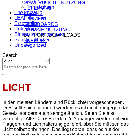
Surf Zeug
GEWERBLICHE NUTZUNG
Thru-Achsen
LIEFERUNG
The LEAF
KAYAKS
LEAF Optionen
FREIZEIT
Ersatzteile
SURFBOARDS
Rok Straps
URBANE NUTZUNG
Einsatz von Anhängern
SUPPORT/DOWNLOADS
Sonstige Marken
SUPPORT
Uncategorized
Search
Suchen
nach:
LICHT
In den meisten Ländern sind Rücklichter vorgeschrieben.
Dies sollte nicht ignoriert werden, es ist nicht nur gegen das
Gesetz, sondern auch sehr gefährlich. Seien Sie also
vernünftig. Alle Carry Freedom Y-Anhänger werden mit einer
Flaggen- und Lichthalterung geliefert, aber Sie müssen das
Licht selbst anbringen. Das liegt daran, dass es auf der
ganzen Welt viele verschiedene Beleuchtungsnormen gibt,