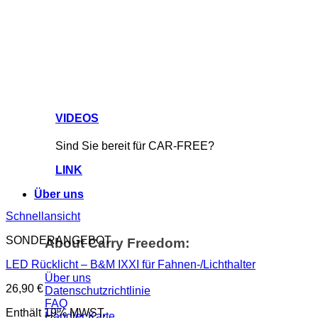
VIDEOS
Sind Sie bereit für CAR-FREE?
LINK
Über uns
Schnellansicht
SONDERANGEBOT
About Carry Freedom:
LED Rücklicht – B&M IXXI für Fahnen-/Lichthalter
Über uns
26,90
€
Datenschutzrichtlinie
FAQ
Enthält 19% MWST.
Händler Karte