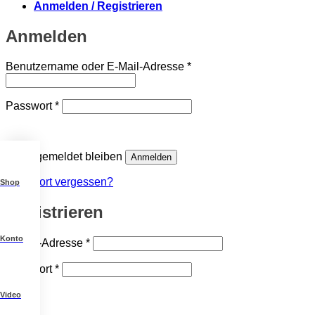
Anmelden / Registrieren
Anmelden
Erforderlich
Benutzername oder E-Mail-Adresse
*
Erforderlich
Passwort
*
Angemeldet bleiben
Anmelden
Passwort vergessen?
Shop
Registrieren
Konto
Erforderlich
E-Mail-Adresse
*
Erforderlich
Passwort
*
Video