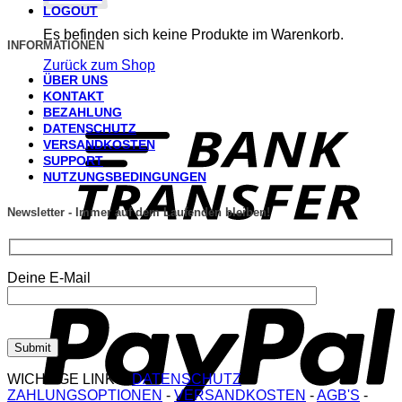
LOGOUT
Es befinden sich keine Produkte im Warenkorb.
INFORMATIONEN
Zurück zum Shop
ÜBER UNS
KONTAKT
T
BEZAHLUNG
DATENSCHUTZ
VERSANDKOSTEN
SUPPORT
NUTZUNGSBEDINGUNGEN
Newsletter - Immer auf dem Laufenden bleiben!
P
Deine E-Mail
WICHTIGE LINKS:
DATENSCHUTZ
-
ZAHLUNGSOPTIONEN
-
VERSANDKOSTEN
-
AGB'S
-