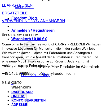
LEAF-OPTIONEN
Mehr lesen
ERSATZTEILE
Freedom Blog
VERWENDUNG VON ANHÄNGERN
Anmelden / Registrieren
ÜBER CARRY FREEDOM
Warenkorb /
0,00
€
0
Come on in to the car-free world of CARRY FREEDOM! Wir haben
innovative Lösungen für Menschen, die in der realen Welt leben.
Wir träumen davon, Lasten mit Fahrrädern und Anhängern zu
transportieren, um die Anzahl der Autofahrten zu reduzieren und
eine neue Mobilitätsphilosophie zu fördern. Jede Fahrt mit
Anhänger ist eine Fahrt ohne Auto.
Es befinden sich keine Produkte im Warenkorb.
+49 5431 9089980
info@carryfreedom.com
Zurück zum Shop
MEIN KONTO
0
Warenkorb
DASHBOARD
ORDERS
KONTO BEARBEITEN
ADRESSE