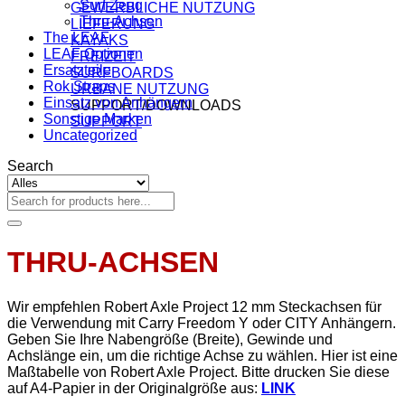
Surf Zeug
GEWERBLICHE NUTZUNG
Thru-Achsen
LIEFERUNG
The LEAF
KAYAKS
LEAF Optionen
FREIZEIT
Ersatzteile
SURFBOARDS
Rok Straps
URBANE NUTZUNG
Einsatz von Anhängern
SUPPORT/DOWNLOADS
Sonstige Marken
SUPPORT
Uncategorized
Search
Suchen
nach:
THRU-ACHSEN
Wir empfehlen Robert Axle Project 12 mm Steckachsen für
die Verwendung mit Carry Freedom Y oder CITY Anhängern.
Geben Sie Ihre Nabengröße (Breite), Gewinde und
Achslänge ein, um die richtige Achse zu wählen. Hier ist eine
Maßtabelle von Robert Axle Project. Bitte drucken Sie diese
auf A4-Papier in der Originalgröße aus:
LINK