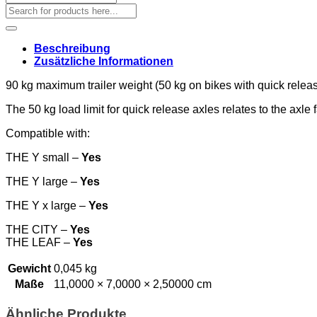
Suchen
nach:
Beschreibung
Zusätzliche Informationen
90 kg maximum trailer weight (50 kg on bikes with quick relea
The 50 kg load limit for quick release axles relates to the axle 
Compatible with:
THE Y small –
Yes
THE Y large –
Yes
THE Y x large –
Yes
THE CITY –
Yes
THE LEAF –
Yes
Gewicht
0,045 kg
Maße
11,0000 × 7,0000 × 2,50000 cm
Ähnliche Produkte