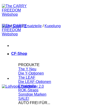
Start
/
Shop
/
Ersatzteile
/
Kupplung
CF-Shop
PRODUKTE
The Y
Die Y-Optionen
The LEAF
Die LEAF-Optionen
Ersatzteile
ROK-Straps
Sonstige Marken
SALE!
AUTO FREI FÜR...