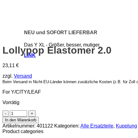
NEU und SOFORT LIEFERBAR
Das Y XL - Größer, besser, mutiger.
Lollypop Elastomer 2.0
LINK
23,11
€
zzgl.
Versand
Beim Versand in Nicht-EU-Länder können zusätzliche Kosten (z.B. für Zoll o
For Y/CITY/LEAF
Vorrätig
Lollypop
Elastomer
In den Warenkorb
2.0
Artikelnummer:
401122
Kategorien:
Alle Ersatzteile
,
Kupplung
Menge
Product categories