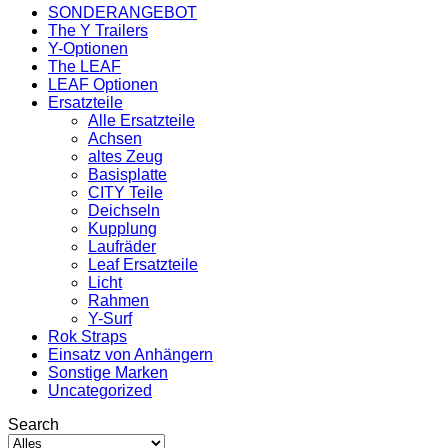
SONDERANGEBOT
The Y Trailers
Y-Optionen
The LEAF
LEAF Optionen
Ersatzteile
Alle Ersatzteile
Achsen
altes Zeug
Basisplatte
CITY Teile
Deichseln
Kupplung
Laufräder
Leaf Ersatzteile
Licht
Rahmen
Y-Surf
Rok Straps
Einsatz von Anhängern
Sonstige Marken
Uncategorized
Search