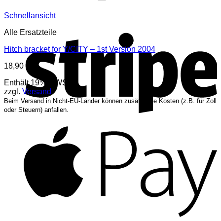
Schnellansicht
S
Alle Ersatzteile
Hitch bracket for Y/CITY – 1st Version 2004
18,90
€
Enthält 19% MWST.
zzgl.
Versand
Beim Versand in Nicht-EU-Länder können zusätzliche Kosten (z.B. für Zoll
oder Steuern) anfallen.
A