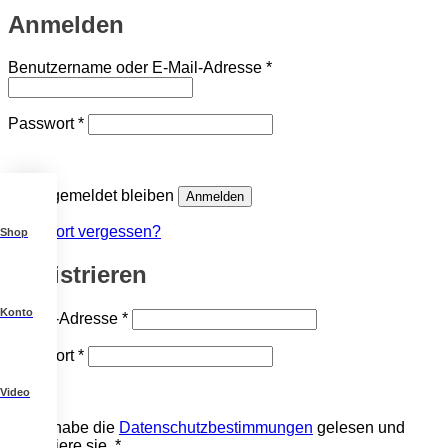
Anmelden
Erforderlich
Benutzername oder E-Mail-Adresse
*
Erforderlich
Passwort
*
Angemeldet bleiben
Anmelden
Passwort vergessen?
Shop
Registrieren
Konto
Erforderlich
E-Mail-Adresse
*
Erforderlich
Passwort
*
Video
Ich habe die
Datenschutzbestimmungen
gelesen und
akzeptiere sie.
*