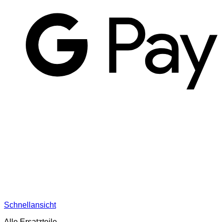
G
Schnellansicht
Alle Ersatzteile