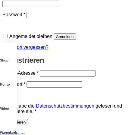
Erforderlich
Passwort
*
Angemeldet bleiben
Anmelden
Passwort vergessen?
Registrieren
Shop
Erforderlich
E-Mail-Adresse
*
Erforderlich
Passwort
*
Konto
Ich habe die
Datenschutzbestimmungen
gelesen und
Video
akzeptiere sie.
*
Registrieren
Warenkorb