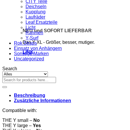
CITY Teile
Deichseln
Kupplung
Laufräder
Leaf Ersatzteile
Licht
NEU und SOFORT LIEFERBAR
Rahmen
Y-Surf
Das Y XL - Größer, besser, mutiger.
Rok Straps
Einsatz von Anhängern
LINK
Sonstige Marken
Uncategorized
Search
Suchen
nach:
Beschreibung
Zusätzliche Informationen
Compatible with:
THE Y small –
No
THE Y large –
Yes