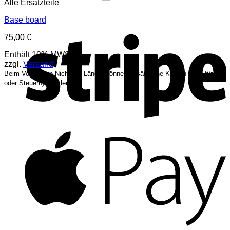
Alle Ersatzteile
Base board
S
75,00
€
Enthält 19% MWST.
zzgl.
Versand
Beim Versand in Nicht-EU-Länder können zusätzliche Kosten (z.B. für Zoll
oder Steuern) anfallen.
A