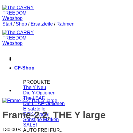
Start
/
Shop
/
Ersatzteile
/
Rahmen
CF-Shop
PRODUKTE
The Y
Die Y-Optionen
The LEAF
Die LEAF-Optionen
Ersatzteile
Frame-2.2, THE Y large
ROK-Straps
Sonstige Marken
SALE!
130,00
€
AUTO FREI FÜR...