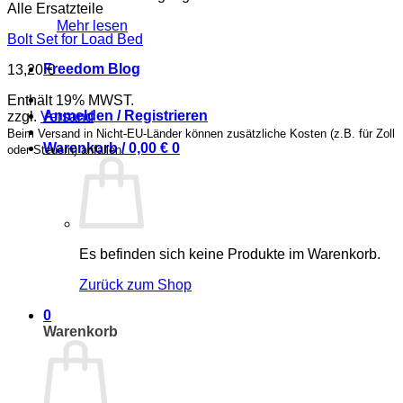
Alle Ersatzteile
Mehr lesen
Bolt Set for Load Bed
Freedom Blog
13,20
€
Enthält 19% MWST.
Anmelden / Registrieren
zzgl.
Versand
Beim Versand in Nicht-EU-Länder können zusätzliche Kosten (z.B. für Zoll
Warenkorb /
0,00
€
0
oder Steuern) anfallen.
Es befinden sich keine Produkte im Warenkorb.
Zurück zum Shop
0
Warenkorb