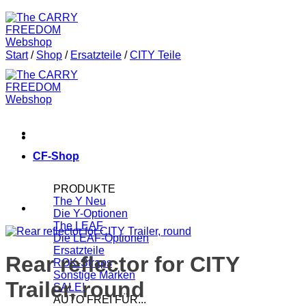
Start
/
Shop
/
Ersatzteile
/
CITY Teile
CF-Shop
PRODUKTE
The Y
Die Y-Optionen
The LEAF
Die LEAF-Optionen
Ersatzteile
Rear reflector for CITY
ROK-Straps
Sonstige Marken
Trailer, round
SALE!
AUTO FREI FÜR...