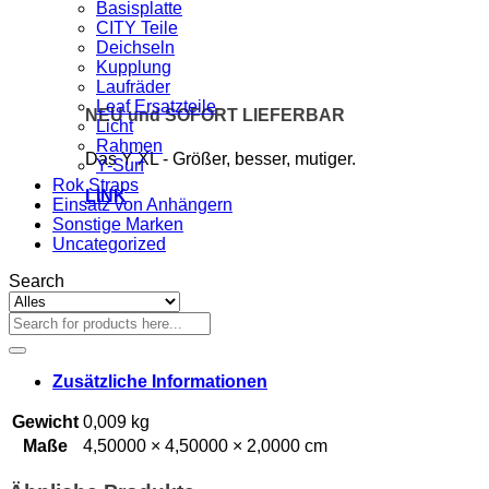
Basisplatte
CITY Teile
Deichseln
Kupplung
Laufräder
Leaf Ersatzteile
NEU und SOFORT LIEFERBAR
Licht
Rahmen
Das Y XL - Größer, besser, mutiger.
Y-Surf
Rok Straps
LINK
Einsatz von Anhängern
Sonstige Marken
Uncategorized
Search
Suchen
nach:
Zusätzliche Informationen
Gewicht
0,009 kg
Maße
4,50000 × 4,50000 × 2,0000 cm