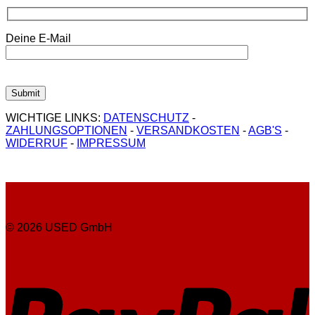
Deine E-Mail
WICHTIGE LINKS:
DATENSCHUTZ
-
ZAHLUNGSOPTIONEN
-
VERSANDKOSTEN
-
AGB'S
-
WIDERRUF
-
IMPRESSUM
© 2026 USED GmbH
P