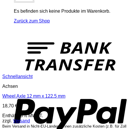
Es befinden sich keine Produkte im Warenkorb.
Zurück zum Shop
T
Schnellansicht
Achsen
P
Wheel Axle 12 mm x 122.5 mm
18,70
€
Enthält 19% MWST.
zzgl.
Versand
Beim Versand in Nicht-EU-Länder können zusätzliche Kosten (z.B. für Zoll