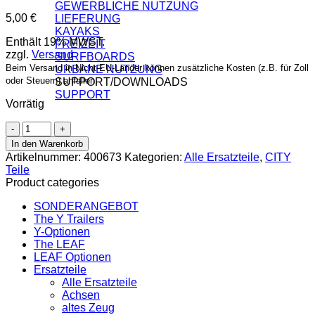
GEWERBLICHE NUTZUNG
5,00
€
LIEFERUNG
KAYAKS
Enthält 19% MWST.
FREIZEIT
zzgl.
Versand
SURFBOARDS
Beim Versand in Nicht-EU-Länder können zusätzliche Kosten (z.B. für Zoll
URBANE NUTZUNG
oder Steuern) anfallen.
SUPPORT/DOWNLOADS
SUPPORT
Vorrätig
Rear
reflector
In den Warenkorb
for
Artikelnummer:
400673
Kategorien:
Alle Ersatzteile
,
CITY
CITY
Teile
Trailer,
Product categories
round
Menge
SONDERANGEBOT
The Y Trailers
Y-Optionen
The LEAF
LEAF Optionen
Ersatzteile
Alle Ersatzteile
Achsen
altes Zeug