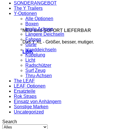
SONDERANGEBOT
The Y Trailers
Y-Optionen
Alle Optionen
Boxen
breite Achsen
NEU und SOFORT LIEFERBAR
Längere Deichseln
Fahnen
Das Y XL - Größer, besser, mutiger.
Gurte
Handdeichseln
LINK
Kupplung
Licht
Radschützer
Surf Zeug
Thru-Achsen
The LEAF
LEAF Optionen
Ersatzteile
Rok Straps
Einsatz von Anhängern
Sonstige Marken
Uncategorized
Search