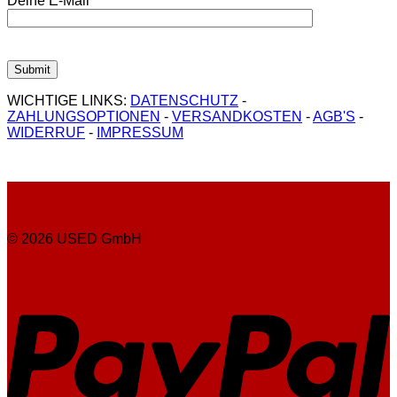
Deine E-Mail
WICHTIGE LINKS:
DATENSCHUTZ
-
ZAHLUNGSOPTIONEN
-
VERSANDKOSTEN
-
AGB'S
-
WIDERRUF
-
IMPRESSUM
© 2026 USED GmbH
P