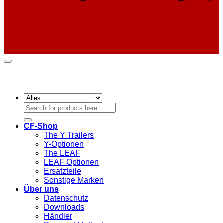
Suchen
nach:
CF-Shop
The Y Trailers
Y-Optionen
The LEAF
LEAF Optionen
Ersatzteile
Sonstige Marken
Über uns
Datenschutz
Downloads
Händler