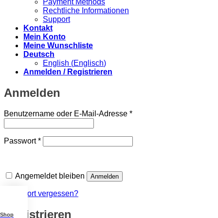
Payment Methods
Rechtliche Informationen
Support
Kontakt
Mein Konto
Meine Wunschliste
Deutsch
English
(
Englisch
)
Anmelden / Registrieren
Anmelden
Erforderlich
Benutzername oder E-Mail-Adresse
*
Erforderlich
Passwort
*
Angemeldet bleiben
Anmelden
Passwort vergessen?
Registrieren
Shop