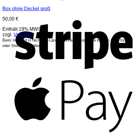
Box ohne Deckel groß
S
50,00
€
Enthält 19% MWST.
zzgl.
Versand
Beim Versand in Nicht-EU-Länder können zusätzliche Kosten (z.B. für Zoll
oder Steuern) anfallen.
A