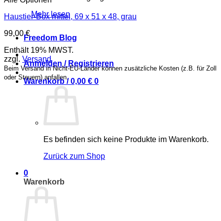
Mehr lesen
Haustier-Box mittel, 69 x 51 x 48, grau
99,00
€
Freedom Blog
Enthält 19% MWST.
zzgl.
Versand
Anmelden / Registrieren
Beim Versand in Nicht-EU-Länder können zusätzliche Kosten (z.B. für Zoll
oder Steuern) anfallen.
Warenkorb /
0,00
€
0
Es befinden sich keine Produkte im Warenkorb.
Zurück zum Shop
0
Warenkorb