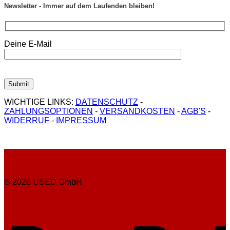
Newsletter - Immer auf dem Laufenden bleiben!
Deine E-Mail
WICHTIGE LINKS:
DATENSCHUTZ
-
ZAHLUNGSOPTIONEN
-
VERSANDKOSTEN
-
AGB'S
-
WIDERRUF
-
IMPRESSUM
© 2026 USED GmbH
P