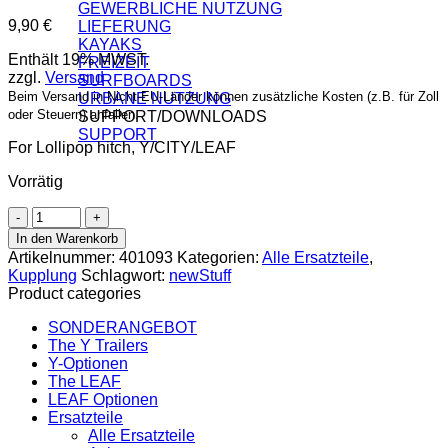
GEWERBLICHE NUTZUNG
9,90
€
LIEFERUNG
KAYAKS
Enthält 19% MWST.
FREIZEIT
zzgl.
Versand
SURFBOARDS
Beim Versand in Nicht-EU-Länder können zusätzliche Kosten (z.B. für Zoll
URBANE NUTZUNG
oder Steuern) anfallen.
SUPPORT/DOWNLOADS
SUPPORT
For Lollipop hitch, Y/CITY/LEAF
Vorrätig
Safety
Strap
In den Warenkorb
for
Artikelnummer:
401093
Kategorien:
Alle Ersatzteile
,
Lollipop
Kupplung
Schlagwort:
newStuff
hitch
Product categories
2.0,
Y/CITY/LEAF
SONDERANGEBOT
Menge
The Y Trailers
Y-Optionen
The LEAF
LEAF Optionen
Ersatzteile
Alle Ersatzteile