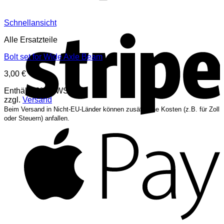
Schnellansicht
S
Alle Ersatzteile
Bolt set for Wide Axle Beam
3,00
€
Enthält 19% MWST.
zzgl.
Versand
Beim Versand in Nicht-EU-Länder können zusätzliche Kosten (z.B. für Zoll
oder Steuern) anfallen.
A