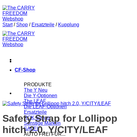
Start
/
Shop
/
Ersatzteile
/
Kupplung
CF-Shop
PRODUKTE
The Y
Die Y-Optionen
The LEAF
Die LEAF-Optionen
Ersatzteile
Safety Strap for Lollipop
ROK-Straps
Sonstige Marken
hitch 2.0, Y/CITY/LEAF
SALE!
AUTO FREI FÜR...