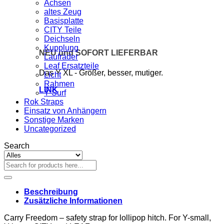
Achsen
altes Zeug
Basisplatte
CITY Teile
Deichseln
Kupplung
NEU und SOFORT LIEFERBAR
Laufräder
Leaf Ersatzteile
Das Y XL - Größer, besser, mutiger.
Licht
Rahmen
LINK
Y-Surf
Rok Straps
Einsatz von Anhängern
Sonstige Marken
Uncategorized
Search
Suchen
nach:
Beschreibung
Zusätzliche Informationen
Carry Freedom – safety strap for lollipop hitch. For Y-small,