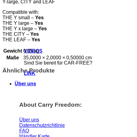
Y-large, CITY and LEAF
Compatible with:
THE Y small –
Yes
THE Y large –
Yes
THE Y x large –
Yes
THE CITY –
Yes
THE LEAF –
Yes
VIDEOS
Gewicht
0,05 kg
Maße
35,0000 × 2,0000 × 0,50000 cm
Sind Sie bereit für CAR-FREE?
Ähnliche Produkte
LINK
Über uns
About Carry Freedom:
Über uns
Datenschutzrichtlinie
FAQ
Händler Karte