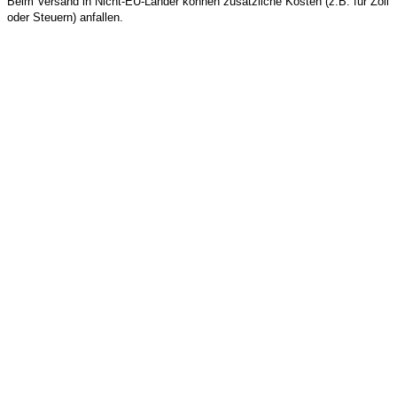
Beim Versand in Nicht-EU-Länder können zusätzliche Kosten (z.B. für Zoll
oder Steuern) anfallen.