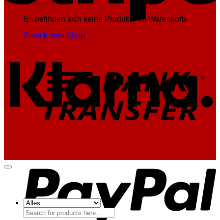
Es befinden sich keine Produkte im Warenkorb.
Zurück zum Shop
K
T
P
Suchen