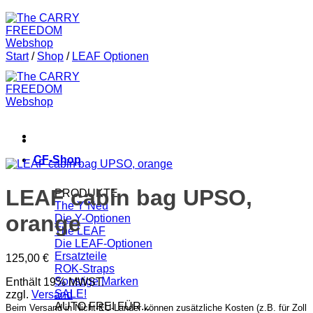
Start
/
Shop
/
LEAF Optionen
CF-Shop
LEAF cabin bag UPSO,
PRODUKTE
The Y
orange
Die Y-Optionen
The LEAF
Die LEAF-Optionen
Ersatzteile
125,00
€
ROK-Straps
Sonstige Marken
Enthält 19% MWST.
SALE!
zzgl.
Versand
AUTO FREI FÜR...
Beim Versand in Nicht-EU-Länder können zusätzliche Kosten (z.B. für Zoll