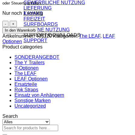
GEWERBLICHE NUTZUNG
oder Steuern) anfallen.
LIEFERUNG
Nur noch 1 vorrätig
KAYAKS
FREIZEIT
LEAF
SURFBOARDS
cabin
URBANE NUTZUNG
In den Warenkorb
bag
SUPPORT/DOWNLOADS
Artikelnummer:
401120
Kategorien:
The LEAF
,
LEAF
UPSO,
SUPPORT
Optionen
orange
Product categories
Menge
SONDERANGEBOT
The Y Trailers
Y-Optionen
The LEAF
LEAF Optionen
Ersatzteile
Rok Straps
Einsatz von Anhängern
Sonstige Marken
Uncategorized
Search
Suchen
nach: