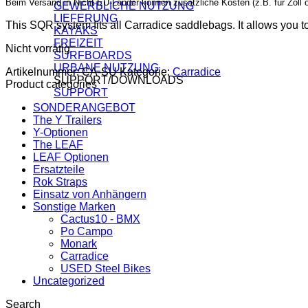
Beim Versand in Nicht-EU-Länder können zusätzliche Kosten (z.B. für Zoll o
GEWERBLICHE NUTZUNG
LIEFERUNG
This SQR system fits all Carradice saddlebags. It allows you t
KAYAKS
FREIZEIT
Nicht vorrätig
SURFBOARDS
URBANE NUTZUNG
Artikelnummer:
CA-SU
Kategorie:
Carradice
SUPPORT/DOWNLOADS
Product categories
SUPPORT
SONDERANGEBOT
The Y Trailers
Y-Optionen
The LEAF
LEAF Optionen
Ersatzteile
Rok Straps
Einsatz von Anhängern
Sonstige Marken
Cactus10 - BMX
Po Campo
Monark
Carradice
USED Steel Bikes
Uncategorized
Search