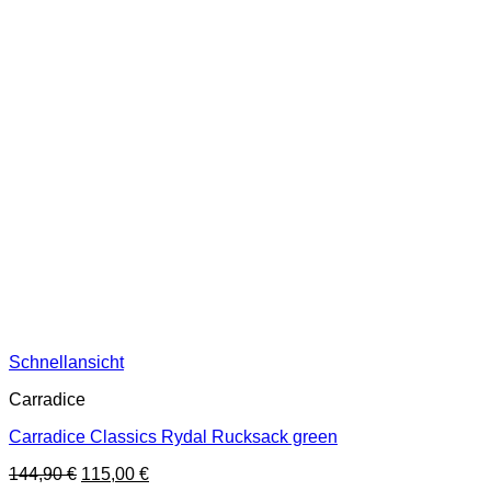
Schnellansicht
Carradice
Carradice Classics Rydal Rucksack green
Ursprünglicher
Aktueller
144,90
€
115,00
€