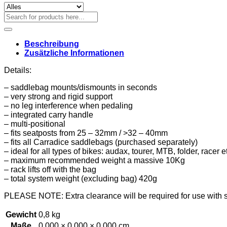
Suchen
nach:
Beschreibung
Zusätzliche Informationen
Details:
– saddlebag mounts/dismounts in seconds
– very strong and rigid support
– no leg interference when pedaling
– integrated carry handle
– multi-positional
– fits seatposts from 25 – 32mm / >32 – 40mm
– fits all Carradice saddlebags (purchased separately)
– ideal for all types of bikes: audax, tourer, MTB, folder, racer e
– maximum recommended weight a massive 10Kg
– rack lifts off with the bag
– total system weight (excluding bag) 420g
PLEASE NOTE: Extra clearance will be required for use with 
Gewicht
0,8 kg
Maße
0,000 × 0,000 × 0,000 cm