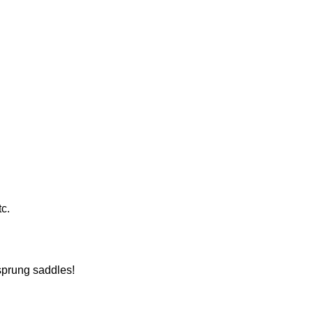
tc.
sprung saddles!