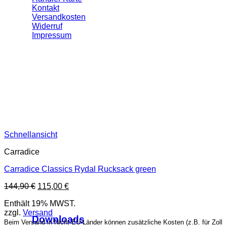
Kontakt
Versandkosten
Widerruf
Impressum
Schnellansicht
Carradice
Carradice Classics Rydal Rucksack green
Ursprünglicher
Aktueller
144,90
€
115,00
€
Preis
Preis
Enthält 19% MWST.
war:
ist:
zzgl.
Versand
144,90 €
115,00 €.
Downloads
Beim Versand in Nicht-EU-Länder können zusätzliche Kosten (z.B. für Zoll