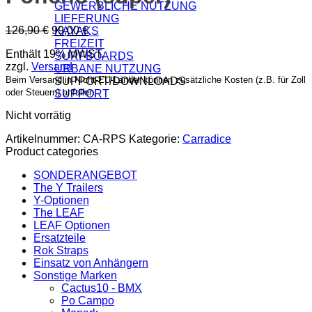
GEWERBLICHE NUTZUNG
LIEFERUNG
Ursprünglicher
Aktueller
126,90
€
99,00
€
KAYAKS
Preis
Preis
FREIZEIT
Enthält 19% MWST.
war:
ist:
SURFBOARDS
zzgl.
Versand
126,90 €
99,00 €.
URBANE NUTZUNG
Beim Versand in Nicht-EU-Länder können zusätzliche Kosten (z.B. für Zoll
SUPPORT/DOWNLOADS
oder Steuern) anfallen.
SUPPORT
Nicht vorrätig
Artikelnummer:
CA-RPS
Kategorie:
Carradice
Product categories
SONDERANGEBOT
The Y Trailers
Y-Optionen
The LEAF
LEAF Optionen
Ersatzteile
Rok Straps
Einsatz von Anhängern
Sonstige Marken
Cactus10 - BMX
Po Campo