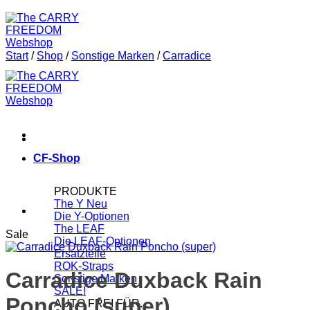
Start
/
Shop
/
Sonstige Marken
/
Carradice
CF-Shop
PRODUKTE
The Y
Die Y-Optionen
The LEAF
Sale
Die LEAF-Optionen
Ersatzteile
ROK-Straps
Carradice Duxback Rain
Sonstige Marken
SALE!
Poncho (super)
AUTO FREI FÜR...