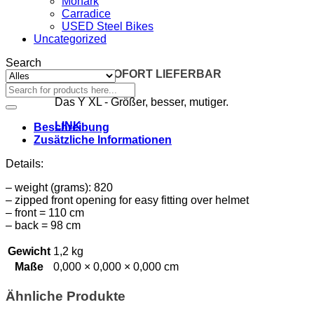
Monark
Carradice
USED Steel Bikes
Uncategorized
Search
NEU und SOFORT LIEFERBAR
Suchen
nach:
Das Y XL - Größer, besser, mutiger.
LINK
Beschreibung
Zusätzliche Informationen
Details:
– weight (grams): 820
– zipped front opening for easy fitting over helmet
– front = 110 cm
– back = 98 cm
Gewicht
1,2 kg
Maße
0,000 × 0,000 × 0,000 cm
Ähnliche Produkte