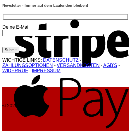
Newsletter - Immer auf dem Laufenden bleiben!
S
Deine E-Mail
WICHTIGE LINKS:
DATENSCHUTZ
-
ZAHLUNGSOPTIONEN
-
VERSANDKOSTEN
-
AGB'S
-
WIDERRUF
-
IMPRESSUM
A
© 2026 USED GmbH
P