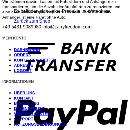
Wir träumen davon, Lasten mit Fahrrädern und Anhängern zu
transportieren, um die Anzahl der Autofahrten zu reduzieren und
Es befinden sich keine Produkte im Warenkorb.
eine neue Mobilitätsphilosophie zu fördern. Jede Fahrt mit
Anhänger ist eine Fahrt ohne Auto.
Zurück zum Shop
+49 5431 9089980
info@carryfreedom.com
T
MEIN KONTO
DASHBOARD
ORDERS
KONTO BEARBEITEN
ADRESSE
LOGOUT
INFORMATIONEN
P
ÜBER UNS
KONTAKT
BEZAHLUNG
DATENSCHUTZ
VERSANDKOSTEN
SUPPORT
NUTZUNGSBEDINGUNGEN