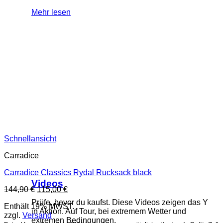
Mehr lesen
Schnellansicht
Carradice
Carradice Classics Rydal Rucksack black
Videos
Ursprünglicher
Aktueller
144,90
€
115,00
€
Preis
Preis
Prüfe, bevor du kaufst. Diese Videos zeigen das Y
Enthält 19% MWST.
war:
ist:
in Aktion. Auf Tour, bei extremem Wetter und
zzgl.
Versand
144,90 €
115,00 €.
extremen Bedingungen.