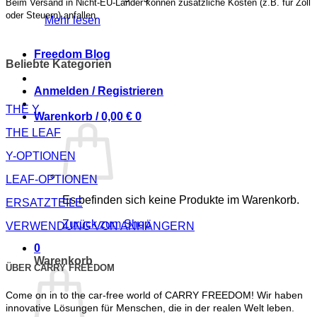
Beim Versand in Nicht-EU-Länder können zusätzliche Kosten (z.B. für Zoll
oder Steuern) anfallen.
Mehr lesen
Freedom Blog
Beliebte Kategorien
Anmelden / Registrieren
THE Y
Warenkorb /
0,00
€
0
THE LEAF
Y-OPTIONEN
LEAF-OPTIONEN
Es befinden sich keine Produkte im Warenkorb.
ERSATZTEILE
Zurück zum Shop
VERWENDUNG VON ANHÄNGERN
0
Warenkorb
ÜBER CARRY FREEDOM
Come on in to the car-free world of CARRY FREEDOM! Wir haben
innovative Lösungen für Menschen, die in der realen Welt leben.